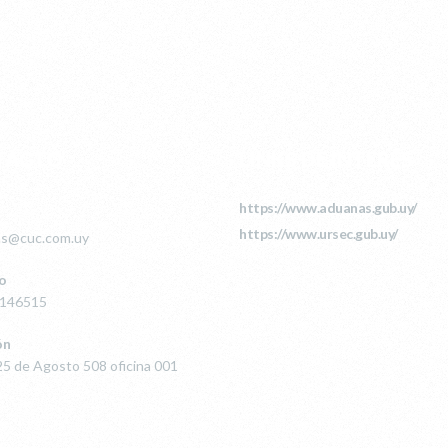
TACTO
LINKS DE INTERÉS
https://www.aduanas.gub.uy/
https://www.ursec.gub.uy/
as@cuc.com.uy
o
9146515
ón
5 de Agosto 508 oficina 001