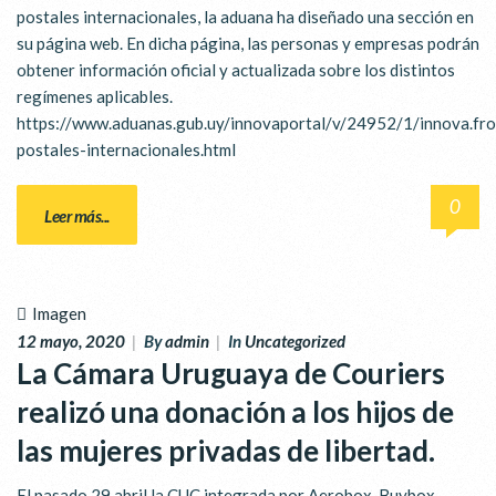
postales internacionales, la aduana ha diseñado una sección en
su página web. En dicha página, las personas y empresas podrán
obtener información oficial y actualizada sobre los distintos
regímenes aplicables.
https://www.aduanas.gub.uy/innovaportal/v/24952/1/innova.fr
postales-internacionales.html
0
Leer más...
Imagen
12 mayo, 2020
|
By
admin
|
In
Uncategorized
La Cámara Uruguaya de Couriers
realizó una donación a los hijos de
las mujeres privadas de libertad.
El pasado 29 abril la CUC integrada por Aerobox, Buybox,