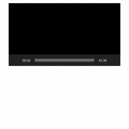
Reproductor
de
vídeo
00:00
01:36
¿POR QUÉ LA CUC?