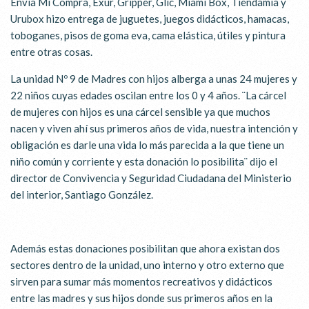
Envía Mi Compra, Exur, Gripper, Glic, Miami Box, Tiendamia y
Urubox hizo entrega de juguetes, juegos didácticos, hamacas,
toboganes, pisos de goma eva, cama elástica, útiles y pintura
entre otras cosas.
La unidad Nº 9 de Madres con hijos alberga a unas 24 mujeres y
22 niños cuyas edades oscilan entre los 0 y 4 años. ¨La cárcel
de mujeres con hijos es una cárcel sensible ya que muchos
nacen y viven ahí sus primeros años de vida, nuestra intención y
obligación es darle una vida lo más parecida a la que tiene un
niño común y corriente y esta donación lo posibilita¨ dijo el
director de Convivencia y Seguridad Ciudadana del Ministerio
del interior, Santiago González.
Además estas donaciones posibilitan que ahora existan dos
sectores dentro de la unidad, uno interno y otro externo que
sirven para sumar más momentos recreativos y didácticos
entre las madres y sus hijos donde sus primeros años en la