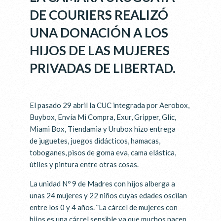
DE COURIERS REALIZÓ
UNA DONACIÓN A LOS
HIJOS DE LAS MUJERES
PRIVADAS DE LIBERTAD.
El pasado 29 abril la CUC integrada por Aerobox,
Buybox, Envía Mi Compra, Exur, Gripper, Glic,
Miami Box, Tiendamia y Urubox hizo entrega
de juguetes, juegos didácticos, hamacas,
toboganes, pisos de goma eva, cama elástica,
útiles y pintura entre otras cosas.
La unidad Nº 9 de Madres con hijos alberga a
unas 24 mujeres y 22 niños cuyas edades oscilan
entre los 0 y 4 años. ¨La cárcel de mujeres con
hijos es una cárcel sensible ya que muchos nacen