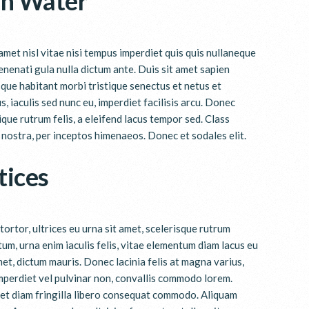
an Water
met nisl vitae nisi tempus imperdiet quis quis nullaneque
enenati gula nulla dictum ante. Duis sit amet sapien
que habitant morbi tristique senectus et netus et
, iaculis sed nunc eu, imperdiet facilisis arcu. Donec
que rutrum felis, a eleifend lacus tempor sed. Class
 nostra, per inceptos himenaeos. Donec et sodales elit.
tices
tortor, ultrices eu urna sit amet, scelerisque rutrum
um, urna enim iaculis felis, vitae elementum diam lacus eu
et, dictum mauris. Donec lacinia felis at magna varius,
mperdiet vel pulvinar non, convallis commodo lorem.
iet diam fringilla libero consequat commodo. Aliquam