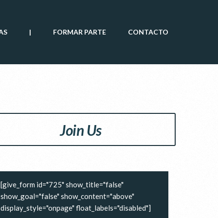
AS
|
FORMAR PARTE
CONTACTO
Join Us
[give_form id="725" show_title="false"
show_goal="false" show_content="above"
display_style="onpage" float_labels="disabled"]