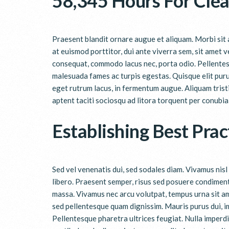
58,345 Hours For Cle
Praesent blandit ornare augue et aliquam. Morbi sit a
at euismod porttitor, dui ante viverra sem, sit amet v
consequat, commodo lacus nec, porta odio. Pellentes
malesuada fames ac turpis egestas. Quisque elit purus
eget rutrum lacus, in fermentum augue. Aliquam tristi
aptent taciti sociosqu ad litora torquent per conubia
Establishing Best Prac
Sed vel venenatis dui, sed sodales diam. Vivamus nisl 
libero. Praesent semper, risus sed posuere condiment
massa. Vivamus nec arcu volutpat, tempus urna sit am
sed pellentesque quam dignissim. Mauris purus dui, i
Pellentesque pharetra ultrices feugiat. Nulla imperd