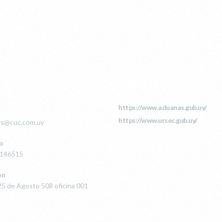
TACTO
LINKS DE INTERÉS
https://www.aduanas.gub.uy/
https://www.ursec.gub.uy/
as@cuc.com.uy
o
9146515
ón
5 de Agosto 508 oficina 001