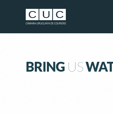
BRING
US
WAT