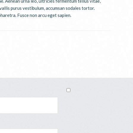
e. Aenean urna leo, ultricies fermentum tellus vitae,
nvallis purus vestibulum, accumsan sodales tortor.
pharetra. Fusce non arcu eget sapien.