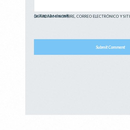
(will not be shared)
GUARDAR MI NOMBRE, CORREO ELECTRÓNICO Y SIT