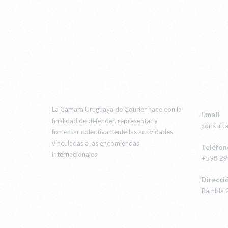
¿POR QUÉ LA CUC?
CON
La Cámara Uruguaya de Courier nace con la
Email
finalidad de defender, representar y
consult
fomentar colectivamente las actividades
vinculadas a las encomiendas
Teléfon
internacionales
+598 2
Direcci
Rambla 2