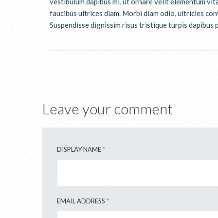
vestibulum dapibus mi, ut ornare velit elementum vita
faucibus ultrices diam. Morbi diam odio, ultricies co
Suspendisse dignissim risus tristique turpis dapibus 
Leave your comment
DISPLAY NAME
*
EMAIL ADDRESS
*